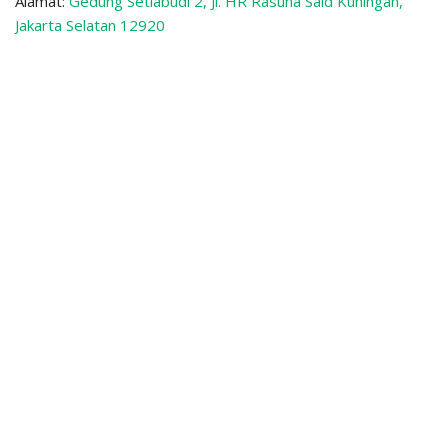
Alamat:
Gedung Setiabudi 2, Jl. HR Rasuna Said Kuningan,
Jakarta Selatan 12920