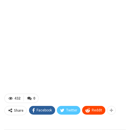
432
0
Share
Facebook
Twitter
ReddIt