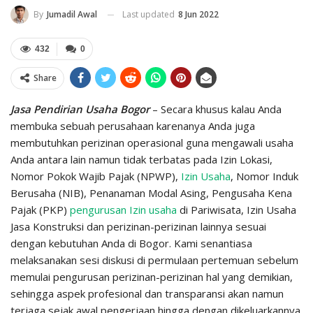
Last updated
8 Jun 2022
By
Jumadil Awal
432
0
Share
Jasa Pendirian Usaha Bogor
– Secara khusus kalau Anda
membuka sebuah perusahaan karenanya Anda juga
membutuhkan perizinan operasional guna mengawali usaha
Anda antara lain namun tidak terbatas pada Izin Lokasi,
Nomor Pokok Wajib Pajak (NPWP),
Izin Usaha
, Nomor Induk
Berusaha (NIB), Penanaman Modal Asing, Pengusaha Kena
Pajak (PKP)
pengurusan Izin usaha
di Pariwisata, Izin Usaha
Jasa Konstruksi dan perizinan-perizinan lainnya sesuai
dengan kebutuhan Anda di Bogor. Kami senantiasa
melaksanakan sesi diskusi di permulaan pertemuan sebelum
memulai pengurusan perizinan-perizinan hal yang demikian,
sehingga aspek profesional dan transparansi akan namun
terjaga sejak awal pengerjaan hingga dengan dikeluarkannya