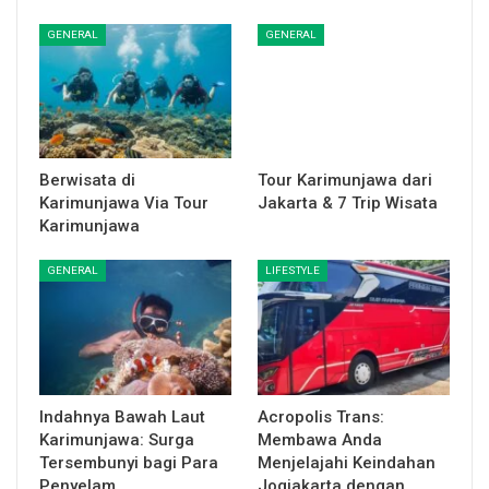
GENERAL
GENERAL
Berwisata di
Tour Karimunjawa dari
Karimunjawa Via Tour
Jakarta & 7 Trip Wisata
Karimunjawa
GENERAL
LIFESTYLE
Indahnya Bawah Laut
Acropolis Trans:
Karimunjawa: Surga
Membawa Anda
Tersembunyi bagi Para
Menjelajahi Keindahan
Penyelam
Jogjakarta dengan