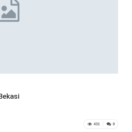
Bekasi
431
0