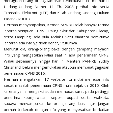
merugikan orang-orang, lantaran terindikasi tidak mematuhi
Undang-Undang Nomer 11 Th. 2008 perihal Info serta
Transaksi Elektronik (ITE) dan Kitab Undang-Undang Hukum
Pidana (KUHP).
Herman menyampaikan, KemenPAN-RB telah banyak terima
laporan penipuan CPNS. ” Paling akhir dari Kabupaten Cilacap,
serta Lampung, ada pula Maluku. Satu diantara pemicunya
lantaran ada info yg tidak benar, ” tuturnya.
Menurut dia, orang-orang bakal dengan gampang meyakini
info yang mengatakan kalau saat ini ada penerimaan CPNS.
Walau sebenarnya hingga hari ini Menteri PAN-RB Yuddy
Chrisnandi belum mengemukakan ataupun membuat gagasan
penerimaan CPNS 2016.
Herman mengatakan, 17 website itu mulai menebar info
sesat masalah penerimaan CPNS mulai sejak th. 2015. Oleh
karenanya, ia mengakui sudah membuat surat pada petinggi
penerima kepegawaian, seperti bupati serta walikota,
supaya menyampaikan ke orang-orang luas agar jangan
pernah terkecoh dengan info yang menyesatkan berkaitan