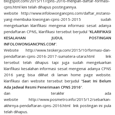
blogspot.com/2015/11/cpns-2016-menpan-daftar-formasi-
cpns.html kini telah dihapus postingannya.
website http://www.infolowongancpns.com/daftar_instansi-
yang-membuka-lowongan-cpns-2015-2015 sudah
mengeluarkan klarifikasi mengenai informasi sesat adanya
pendaftaran CPNS, klarifikasi tersebut berjudul “
KLARIFIKASI
KESALAHAN JUDUL POSTINGAN
INFOLOWONGANCPNS.COM
“.
Website http://www.teskerja.com/2015/10/formasi-dan-
pendaftaran-cpns-2016-2017-sumatera-utara.html link
tersebut telah dihapus tapi juga sudah mengeluarkan
klarifikasi kesalahan informasi sesat mengenai adanya CPNS
2016 yang bisa dilihat di laman home page website.
klarifikasi dari website tersebut berjudul “
Saat Ini Belum
Ada Jadwal Resmi Penerimaan CPNS 2016
“.
dan terakhir ada
website http://www.posmetro.info/2015/12/sebarkan-
akhirnya-pendaftaran-cpns-2016.html link postingan ini pula
telah dihapus.