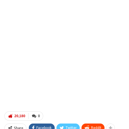
20,180
0
Share
Facebook
Twitter
ReddIt