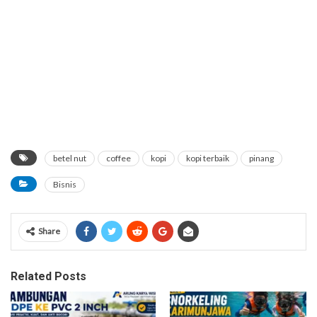
betel nut
coffee
kopi
kopi terbaik
pinang
Bisnis
Share
Related Posts